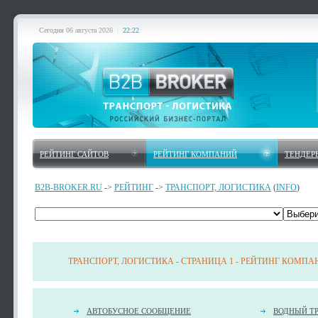
Сегодня
06 августа 2026
|
22:22
РЕЙТИНГ САЙТОВ
РЕЙТИНГ КОМПАНИЙ
ТЕНДЕР
B2B-BROKER.RU
->
РЕЙТИНГ
->
ТРАНСПОРТ, ЛОГИСТИКА
(
INFO
)
ТРАНСПОРТ, ЛОГИСТИКА - СТРАНИЦА 1 - РЕЙТИНГ КОМПА
АВТОБУСНОЕ СООБЩЕНИЕ
ВОДНЫЙ Т