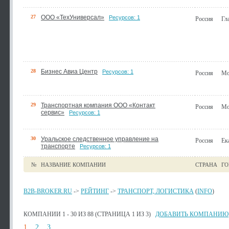
27
ООО «ТехУниверсал»
Ресурсов: 1
Россия
Гл
28
Бизнес Авиа Центр
Ресурсов: 1
Россия
Мо
29
Транспортная компания ООО «Контакт
Россия
Мо
сервис»
Ресурсов: 1
30
Уральское следственное управление на
Россия
Ек
транспорте
Ресурсов: 1
№
НАЗВАНИЕ КОМПАНИИ
СТРАНА
ГО
B2B-BROKER.RU
->
РЕЙТИНГ
->
ТРАНСПОРТ, ЛОГИСТИКА
(
INFO
)
КОМПАНИИ 1 - 30 ИЗ 88 (СТРАНИЦА 1 ИЗ 3)
ДОБАВИТЬ КОМПАНИЮ
1
2
3