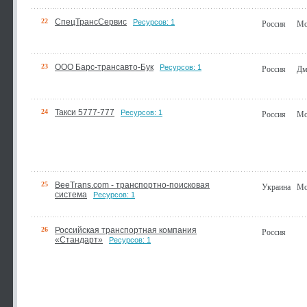
22
СпецТрансСервис
Ресурсов: 1
Россия
Мо
23
ООО Барс-трансавто-Бук
Ресурсов: 1
Россия
Дм
24
Такси 5777-777
Ресурсов: 1
Россия
Мо
25
BeeTrans.com - транспортно-поисковая
Украина
Мо
система
Ресурсов: 1
26
Российская транспортная компания
Россия
«Стандарт»
Ресурсов: 1