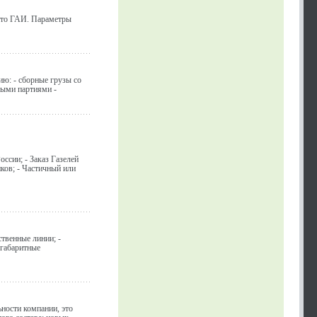
сто ГАИ. Параметры
ию: - сборные грузы со
выми партиями -
ссии; - Заказ Газелей
иков; - Частичный или
твенные линии; -
егабаритные
ности компании, это