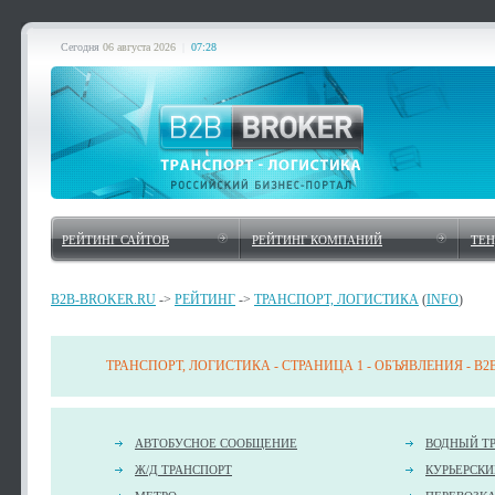
Сегодня
06 августа 2026
|
07:28
РЕЙТИНГ САЙТОВ
РЕЙТИНГ КОМПАНИЙ
ТЕ
B2B-BROKER.RU
->
РЕЙТИНГ
->
ТРАНСПОРТ, ЛОГИСТИКА
(
INFO
)
ТРАНСПОРТ, ЛОГИСТИКА - СТРАНИЦА 1 - ОБЪЯВЛЕНИЯ - B
АВТОБУСНОЕ СООБЩЕНИЕ
ВОДНЫЙ Т
Ж/Д ТРАНСПОРТ
КУРЬЕРСКИ