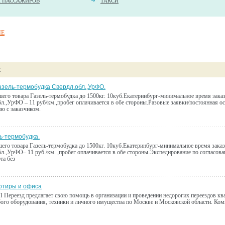
А ПАССАЖИРОВ
ТАКСИ
ИЕ
Е
азель-термобудка Свердл.обл.,УрФО.
его товара Газель-термобудка до 1500кг. 10куб.Екатеринбург-минимальное время заказ
бл.,УрФО – 11 руб/км.,пробег оплачивается в обе стороны.Разовые заявки/постоянная о
ию с заказчиком.
ь-термобудка.
его товара Газель-термобудка до 1500кг. 10куб.Екатеринбург-минимальное время заказ
бл.,УрФО– 11 руб./км. ,пробег оплачивается в обе стороны.Экспедирование по согласова
та без
ртиры и офиса
Переезд предлагает свою помощь в организации и проведении недорогих переездов ква
ого оборудования, техники и личного имущества по Москве и Московской области. Ком