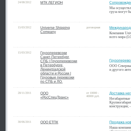
24/08/2012
МТК ЛЕГИОН
Сопровожден
Мы осуществл
груза могут бы
15/03/2012
Universe Shipping
договорная
Международн
Company
Компания Univ
всего мира (L
15/03/2012
Грузоперевозки
Санкт-Петербург,
Грузоперевоз
СПБ | Грузоперевозки
в Петербурге,
ООО Северный 
Ленинградской
и другого авто
области и России |
Грузовые перевозки
по СПБ и ЛО.
28/11/2011
ООО
от 10000 -
Доставка не
40000 руб.
«РосСпецТранс»
Негабаритные 
Крупногабарит
конструкции; -
30/06/2011
ООО ЕТПК
Продажа нов
Наша компания