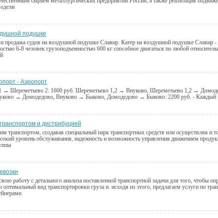
ачественным сырьем металлургических предприятий России, а также реализация подвижн
модели
здушной подушке
и продажа судов на воздушной подушке Славир. Катер на воздушной подушке Славир -
остью 6-8 человек грузоподъемностью 600 кг способное двигаться по любой относитель
ой
опорт - Аэропорт
 → Шереметьево 2: 1600 руб. Шереметьево 1,2 → Внуково, Шереметьево 1,2 → Домоде
уково → Домодедово, Внуково → Быково, Домодедово → Быково: 2200 руб. - Каждый
транспортом и дистрибуцией
м транспортом, создавая специальный парк транспортных средств или осуществляя и то
сокий уровень обслуживания, надежность и возможность управления движением проду
руппы
евозки
вою работу с детального анализа поставленной транспортной задачи для того, чтобы оп
 оптимальный вид транспортировки груза и. исходя из этого, предлагаем услуги по тра
ейнерами