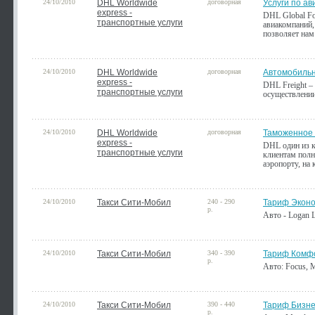
24/10/2010
DHL Worldwide
договорная
Услуги по ав
express -
DHL Global Fo
транспортные услуги
авиакомпаний,
позволяет нам
24/10/2010
DHL Worldwide
договорная
Автомобильн
express -
DHL Freight –
транспортные услуги
осуществлении
24/10/2010
DHL Worldwide
договорная
Таможенное
express -
DHL один из 
транспортные услуги
клиентам полн
аэропорту, на
24/10/2010
Такси Сити-Мобил
240 - 290
Тариф Экон
р.
Авто - Logan L
24/10/2010
Такси Сити-Мобил
340 - 390
Тариф Комф
р.
Авто: Focus, M
24/10/2010
Такси Сити-Мобил
390 - 440
Тариф Бизн
р.