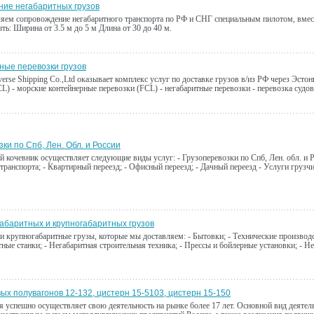
ие негабаритных грузов
яем сопровождение негабаритного транспорта по РФ и СНГ специальным пилотом, вме
ть: Ширина от 3.5 м до 5 м Длина от 30 до 40 м.
ые перевозки грузов
erse Shipping Co.,Ltd оказывает комплекс услуг по доставке грузов в/из РФ через Эстон
CL) - морские контейнерные перевозки (FCL) - негабаритные перевозки - перевозка судо
ки по Спб, Лен. Обл. и России
кочевник осуществляет следующие виды услуг: - Грузоперевозки по Спб, Лен. обл. и Ро
транспорта; - Квартирный переезд; - Офисный переезд; - Дачный переезд - Услуги грузч
габаритных и крупногабаритных грузов
и крупногабаритные грузы, которые мы доставляем: - Бытовки; - Технические производс
ные станки; - Негабаритная строительная техника; - Прессы и бойлерные установки; - Н
ых полувагонов 12-132, цистерн 15-5103, цистерн 15-150
 успешно осуществляет свою деятельность на рынке более 17 лет. Основной вид деятель