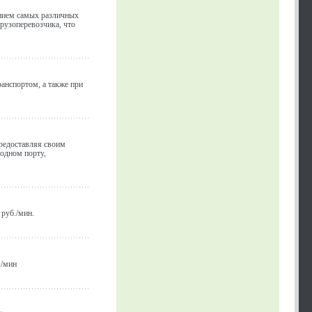
ением самых различных
рузоперевозчика, что
анcпортом, а также при
редоставляя своим
одном порту,
 руб./мин.
./мин