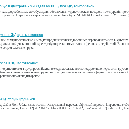
тобус в Дмитрове - Мы сделаем вашу поездку комфортной.
 комфортабельные автобусы для обеспечения туристических поездок и экскурсий, про
 торжеств. Парк пассажирских автобусов: Автобусы SCANIA OmniExpress - (VIP класс)
рузов в ЖД крытых вагонах
яем внутрироссийские и международные железнодорожные перевозки грузов в крытых 
 различной упаковочной таре, требующие защиты от атмосферных воздействий. Выпол
е сопровождение груза.
рузов в ЖД полувагонах
 осуществляет внутрироссийские, международные железнодорожные перевозки грузов 
ые насыпные и навальные грузы, не требующие защиты от атмосферных воздействий. 
ранспортно-экспедиторское
зд. Услуги грузчиков.
д Спб и Лен. Обл.; Заказ газели; Квартирный переезд; Офисный переезд; Перевозка меб
и грузчиков; Тел: (812) 982-09-42; Моб: 8-905-212-09-42; Тел/факс: (812) 226-17-13; E-m