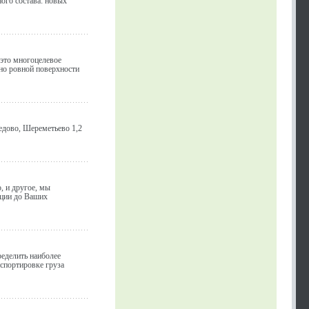
ого состава: новых
 это многоцелевое
но ровной поверхности
дово, Шереметьево 1,2
, и другое, мы
кции до Ваших
ределить наиболее
нспортировке груза