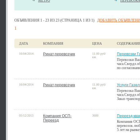
МЕТРО
ПЕРЕВОЗК
ОБЪЯВЛЕНИЯ 1 - 23 ИЗ 23 (СТРАНИЦА 1 ИЗ 1)
ДОБАВИТЬ ОБЪЯВЛЕН
1
ДАТА
КОМПАНИЯ
ЦЕНА
СОДЕРЖАНИ
16/04/2014
Ринат,перевозчик
11.00 руб/
Перевозки Г
км.
Перевозки Ваш
часа.Свердл.о
по согласован
16/04/2014
Ринат,перевозчик
11.00 руб/
Услуги Газел
км.
Перевозка Ваш
часа.Свердл.о
Заказ транспор
05/12/2013
Компания ОСП-
3600
Переезд ква
Переезд
Компания ОСП 
перевозок люб
5 лет на рынке