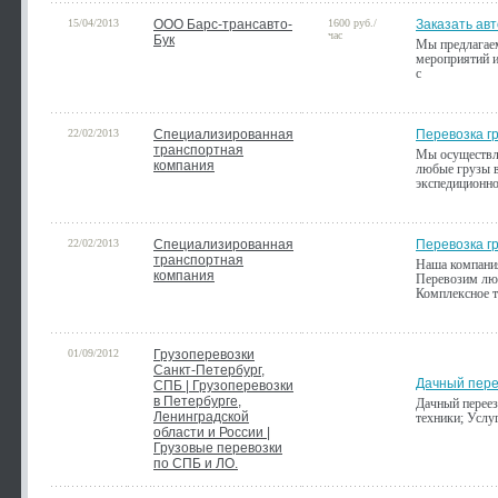
15/04/2013
ООО Барс-трансавто-
1600 руб./
Заказать ав
час
Бук
Мы предлагаем
мероприятий и
с
22/02/2013
Специализированная
Перевозка г
транспортная
Мы осуществл
компания
любые грузы в
экспедиционно
22/02/2013
Специализированная
Перевозка г
транспортная
Наша компания
компания
Перевозим люб
Комплексное т
01/09/2012
Грузоперевозки
Санкт-Петербург,
Дачный перее
СПБ | Грузоперевозки
в Петербурге,
Дачный переез
Ленинградской
техники; Услуг
области и России |
Грузовые перевозки
по СПБ и ЛО.