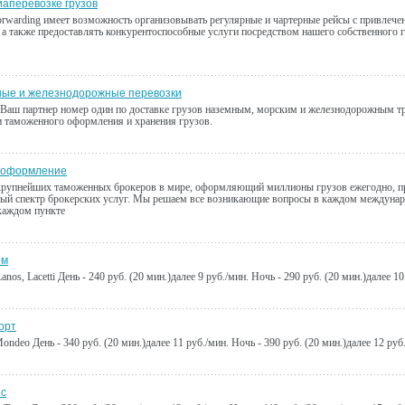
иаперевозке грузов
rwarding имеет возможность организовывать регулярные и чартерные рейсы с привлеч
 а также предоставлять конкурентоспособные услуги посредством нашего собственного г
ые и железнодорожные перевозки
 Ваш партнер номер один по доставке грузов наземным, морским и железнодорожным тр
 таможенного оформления и хранения грузов.
 оформление
крупнейших таможенных брокеров в мире, оформляющий миллионы грузов ежегодно, п
ый спектр брокерских услуг. Мы решаем все возникающие вопросы в каждом междунар
 каждом пункте
ом
anos, Lacetti День - 240 руб. (20 мин.)далее 9 руб./мин. Ночь - 290 руб. (20 мин.)далее 10
орт
ondeo День - 340 руб. (20 мин.)далее 11 руб./мин. Ночь - 390 руб. (20 мин.)далее 12 руб
ес