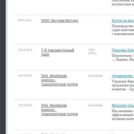
обеспечение к
полувагонов 
06/05/2011
ООО Экстрим Моторс
Катер на во
Производство 
судно вместим
с максимальн
24/10/2010
7-й таксомоторный
1600 -
Поездка Аэр
2200 р.
парк
Шереметьево 1
→ Быково, Вн
24/10/2010
DHL Worldwide
договорная
Управление 
express -
Управляя Ваши
транспортные услуги
предлагаем вы
клиентов. - Г
24/10/2010
DHL Worldwide
договорная
Морские пер
express -
Мы начинаем с
транспортные услуги
эффективный и
полными конт