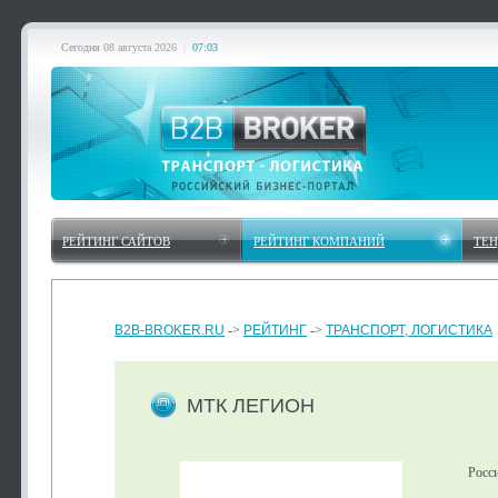
Сегодня
08 августа 2026
|
07:03
РЕЙТИНГ САЙТОВ
РЕЙТИНГ КОМПАНИЙ
ТЕ
B2B-BROKER.RU
->
РЕЙТИНГ
->
ТРАНСПОРТ, ЛОГИСТИКА
МТК ЛЕГИОН
Росс