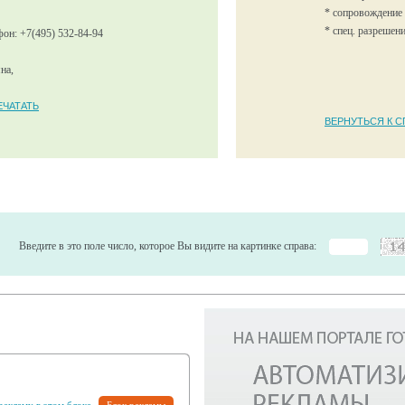
* сопровождение
* спец. разрешен
фон: +7(495) 532-84-94
на,
ЕЧАТАТЬ
ВЕРНУТЬСЯ К С
Введите в это поле число, которое Вы видите на картинке справа: