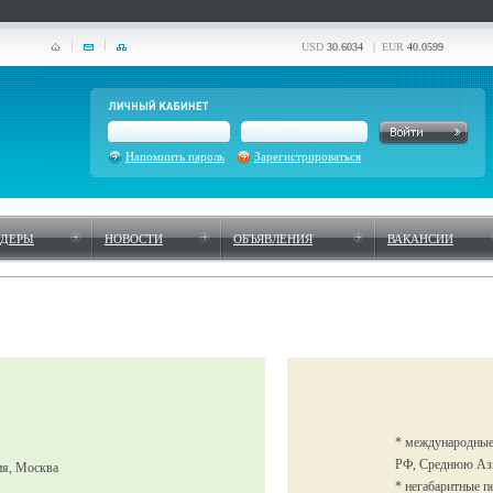
USD
30.6034
| EUR
40.0599
Напомнить пароль
Зарегистрироваться
НДЕРЫ
НОВОСТИ
ОБЪЯВЛЕНИЯ
ВАКАНСИИ
* международные
РФ, Среднюю А
ия, Москва
* негабаритные п